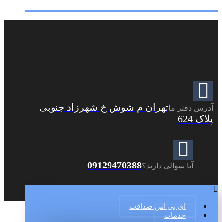
تهران م شوش خ شهرزاد جنوبی
آدرس دفتر ما
پلاک 624
09129470388
آیا سوالی دارید؟
ای بی اس صداقت
خدمات