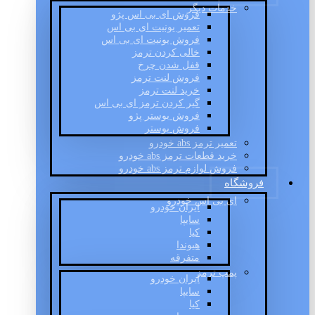
خدمات دیگر
فروش ای بی اس پژو
تعمیر یونیت ای بی اس
فروش یونیت ای بی اس
خالی کردن ترمز
قفل شدن چرخ
فروش لنت ترمز
خرید لنت ترمز
گیر کردن ترمز ای بی اس
فروش بوستر پژو
فروش بوستر
تعمیر ترمز abs خودرو
خرید قطعات ترمز abs خودرو
فروش لوازم ترمز abs خودرو
فروشگاه
ای بی اس خودرو
ایران خودرو
سایپا
کیا
هیوندا
متفرقه
پمپ ترمز
ایران خودرو
سایپا
کیا