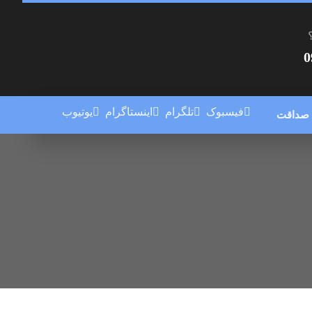
0
فیسبوک
تلگرام
اینستاگرام
یوتیوب
 صداقت