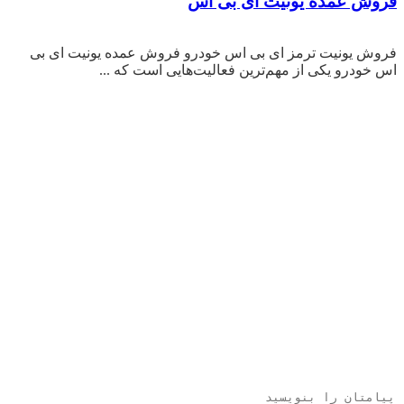
فروش عمده یونیت ای بی اس
فروش یونیت ترمز ای بی اس خودرو فروش عمده یونیت ای بی
اس خودرو یکی از مهم‌ترین فعالیت‌هایی است که ...
با ما تماس بگیرید: 09129470388
تهران میدان شوش خیابان شهرزاد
جنوبی بالاتراز مسجد وفا سمت چپ
جنب ایرانول پلاک 624
تمامی حقوق برای مالک سایت محفوظ است.