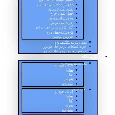
فروش یونیت ای بی اس
خالی کردن ترمز
قفل شدن چرخ
فروش لنت ترمز
خرید لنت ترمز
گیر کردن ترمز ای بی اس
فروش بوستر پژو
فروش بوستر
تعمیر ترمز abs خودرو
خرید قطعات ترمز abs خودرو
فروش لوازم ترمز abs خودرو
فروشگاه
ای بی اس خودرو
ایران خودرو
سایپا
کیا
هیوندا
متفرقه
پمپ ترمز
ایران خودرو
سایپا
کیا
هیوندا
متفرقه