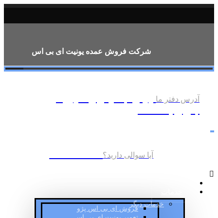
شرکت فروش عمده یونیت ای بی اس
تهران م شوش خ شهرزاد
آدرس دفتر ما
جنوبی پلاک 624
09129470388
آیا سوالی دارید؟
ای بی اس صداقت
خدمات
خدمات دیگر
فروش ای بی اس پژو
تعمیر یونیت ای بی اس