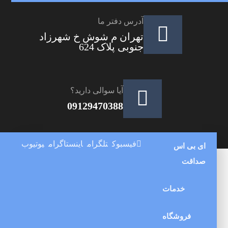
آدرس دفتر ما
تهران م شوش خ شهرزاد
جنوبی پلاک 624
آیا سوالی دارید؟
09129470388
فیسبوک
تلگرام
اینستاگرام
یوتیوب
ای بی اس
صداقت
خدمات
فروشگاه