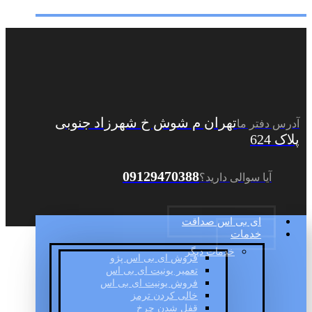
تهران م شوش خ شهرزاد جنوبی
آدرس دفتر ما
پلاک 624
09129470388
آیا سوالی دارید؟
ای بی اس صداقت
خدمات
خدمات دیگر
فروش ای بی اس پژو
تعمیر یونیت ای بی اس
فروش یونیت ای بی اس
خالی کردن ترمز
قفل شدن چرخ