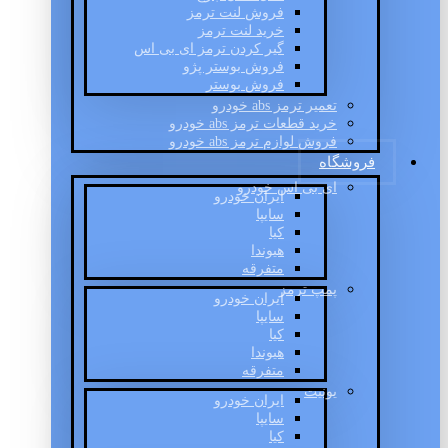
فروش لنت ترمز
خرید لنت ترمز
گیر کردن ترمز ای بی اس
فروش بوستر پژو
فروش بوستر
تعمیر ترمز abs خودرو
خرید قطعات ترمز abs خودرو
فروش لوازم ترمز abs خودرو
فروشگاه
ای بی اس خودرو
ایران خودرو
سایپا
کیا
هیوندا
متفرقه
پمپ ترمز
ایران خودرو
سایپا
کیا
هیوندا
متفرقه
یونیت
ایران خودرو
سایپا
کیا