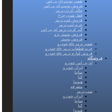
تعمیر یونیت ای بی اس
فروش یونیت ای بی اس
خالی کردن ترمز
قفل شدن چرخ
فروش لنت ترمز
خرید لنت ترمز
گیر کردن ترمز ای بی اس
فروش بوستر پژو
فروش بوستر
تعمیر ترمز abs خودرو
خرید قطعات ترمز abs خودرو
فروش لوازم ترمز abs خودرو
فروشگاه
ای بی اس خودرو
ایران خودرو
سایپا
کیا
هیوندا
متفرقه
پمپ ترمز
ایران خودرو
سایپا
کیا
هیوندا