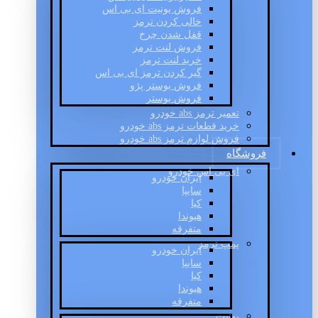
فروش یونیت ای بی اس
خالی کردن ترمز
قفل شدن چرخ
فروش لنت ترمز
خرید لنت ترمز
گیر کردن ترمز ای بی اس
فروش بوستر پژو
فروش بوستر
تعمیر ترمز abs خودرو
خرید قطعات ترمز abs خودرو
فروش لوازم ترمز abs خودرو
فروشگاه
ای بی اس خودرو
ایران خودرو
سایپا
کیا
هیوندا
متفرقه
پمپ ترمز
ایران خودرو
سایپا
کیا
هیوندا
متفرقه
یونیت