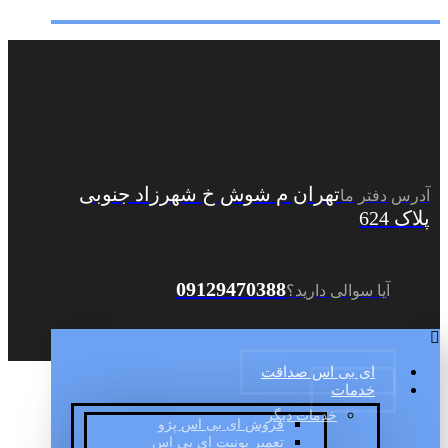
تهران م شوش خ شهرزاد جنوبی
آدرس دفتر ما
پلاک 624
09129470388
آیا سوالی دارید؟
ای بی اس صداقت
خدمات
خدمات دیگر
فروش ای بی اس پژو
تعمیر یونیت ای بی اس