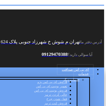
تهران م شوش خ شهرزاد جنوبی پلاک 624
آدرس دفتر ما
09129470388
آیا سوالی دارید؟
ای بی اس صداقت
خدمات
خدمات دیگر
فروش ای بی اس پژو
تعمیر یونیت ای بی اس
فروش یونیت ای بی اس
خالی کردن ترمز
قفل شدن چرخ
فروش لنت ترمز