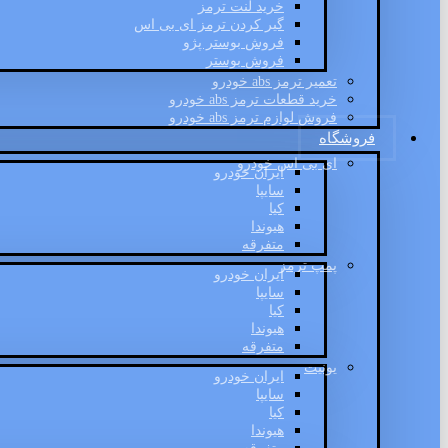
خرید لنت ترمز
گیر کردن ترمز ای بی اس
فروش بوستر پژو
فروش بوستر
تعمیر ترمز abs خودرو
خرید قطعات ترمز abs خودرو
فروش لوازم ترمز abs خودرو
فروشگاه
ای بی اس خودرو
ایران خودرو
سایپا
کیا
هیوندا
متفرقه
پمپ ترمز
ایران خودرو
سایپا
کیا
هیوندا
متفرقه
یونیت
ایران خودرو
سایپا
کیا
هیوندا