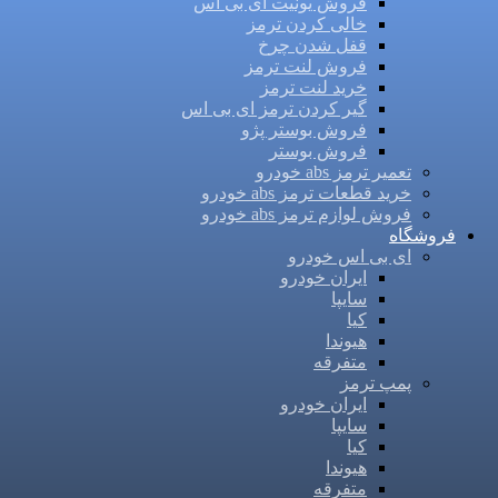
فروش یونیت ای بی اس
خالی کردن ترمز
قفل شدن چرخ
فروش لنت ترمز
خرید لنت ترمز
گیر کردن ترمز ای بی اس
فروش بوستر پژو
فروش بوستر
تعمیر ترمز abs خودرو
خرید قطعات ترمز abs خودرو
فروش لوازم ترمز abs خودرو
فروشگاه
ای بی اس خودرو
ایران خودرو
سایپا
کیا
هیوندا
متفرقه
پمپ ترمز
ایران خودرو
سایپا
کیا
هیوندا
متفرقه