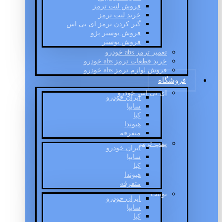
فروش لنت ترمز
خرید لنت ترمز
گیر کردن ترمز ای بی اس
فروش بوستر پژو
فروش بوستر
تعمیر ترمز abs خودرو
خرید قطعات ترمز abs خودرو
فروش لوازم ترمز abs خودرو
فروشگاه
ای بی اس خودرو
ایران خودرو
سایپا
کیا
هیوندا
متفرقه
پمپ ترمز
ایران خودرو
سایپا
کیا
هیوندا
متفرقه
یونیت
ایران خودرو
سایپا
کیا