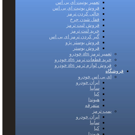
تعمیر یونیت ای بی اس
فروش یونیت ای بی اس
خالی کردن ترمز
قفل شدن چرخ
فروش لنت ترمز
خرید لنت ترمز
گیر کردن ترمز ای بی اس
فروش بوستر پژو
فروش بوستر
تعمیر ترمز abs خودرو
خرید قطعات ترمز abs خودرو
فروش لوازم ترمز abs خودرو
فروشگاه
ای بی اس خودرو
ایران خودرو
سایپا
کیا
هیوندا
متفرقه
پمپ ترمز
ایران خودرو
سایپا
کیا
هیوندا