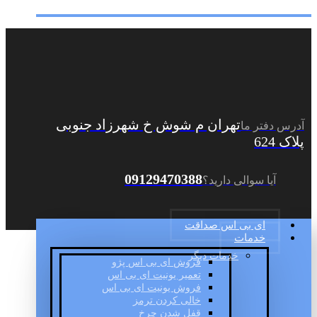
تهران م شوش خ شهرزاد جنوبی
آدرس دفتر ما
پلاک 624
09129470388
آیا سوالی دارید؟
ای بی اس صداقت
خدمات
خدمات دیگر
فروش ای بی اس پژو
تعمیر یونیت ای بی اس
فروش یونیت ای بی اس
خالی کردن ترمز
قفل شدن چرخ